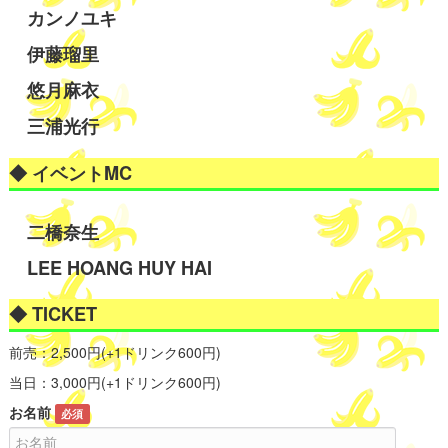
カンノユキ
伊藤瑠里
悠月麻衣
三浦光行
◆ イベントMC
二橋奈生
LEE HOANG HUY HAI
◆ TICKET
前売：2,500円(+1ドリンク600円)
当日：3,000円(+1ドリンク600円)
お名前
必須