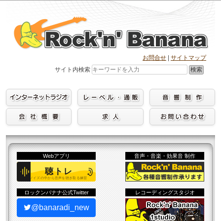
Skip
to
content
お問合せ
|
サイトマップ
検索
サイト内検索
Webアプリ
音声・音楽・効果音 制作
ロックンバナナ公式Twitter
レコーディングスタジオ
@banaradi_new