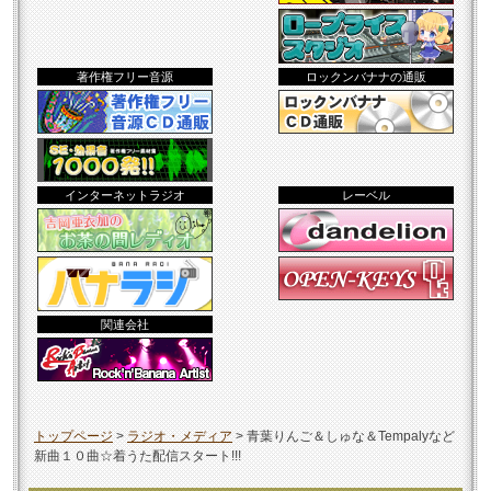
著作権フリー音源
ロックンバナナの通販
インターネットラジオ
レーベル
関連会社
トップページ
>
ラジオ・メディア
>
青葉りんご＆しゅな＆Tempalyなど
新曲１０曲☆着うた配信スタート!!!