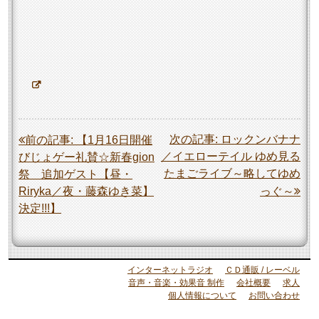
投
次の記事:
ロックンバナナ
前の記事:
【1月16日開催
／イエローテイル ゆめ見る
びじょゲー礼賛☆新春gion
稿
たまごライブ～略してゆめ
祭 追加ゲスト【昼・
ナ
Riryka／夜・藤森ゆき菜】
っぐ～
ビ
決定!!!】
ゲ
ー
シ
インターネットラジオ
ＣＤ通販 / レーベル
音声・音楽・効果音 制作
会社概要
求人
ョ
個人情報について
お問い合わせ
ン