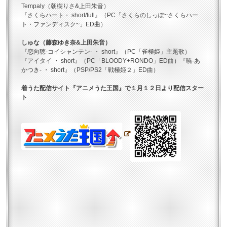
Tempaly（朝樹りさ&上田朱音）
『さくらハート・ short/full』（PC「さくらのしっぽ~さくらハー
ト・ファンディスク~」ED曲）
しゅな（藤森ゆき奈&上田朱音）
『恋向聴-コイシャンテン- ・ short』（PC「雀極姫」主題歌）
『アイタイ ・ short』（PC「BLOODY+RONDO」ED曲）『暁-あ
かつき- ・ short』（PSP/PS2「戦極姫２」ED曲）
着うた配信サイト『アニメうた王国』で１月１２日より配信スター
ト