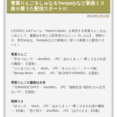
青葉りんご＆しゅな＆Tempalyなど新曲１０
曲☆着うた配信スタート!!!
2011年1月12日
1月28日に1stアルバム『Adam’s Apple』を発売する青葉りんごをは
じめとして、藤森ゆき奈と上田朱音のユニット【しゅな】、朝樹り
さ、宮沢ゆあな、Tempalyなどの新曲が一挙１０曲着うた配信スタ
ート！
青葉りんご
『手をつないで ・ short/full』（PC「あかときっ！~夢こそまされ恋
の魔砲~」主題歌）
『りとる☆たいむ ・ short』（PC「きゃらコレ！」テーマ曲）
『Bloody Moon ・ short』（PC「BLOODY+RONDO」主題歌）
青葉りんご＆藤森ゆき奈
『TORNADE DAYS ・ short/full』（PC「催眠生活~校則だから仕方
ない?!~」主題歌）
朝樹りさ
『ゆういろ ・ short』（PC「あかときっ！~夢こそまされ恋の魔砲
~」ED曲）『想イ咲ク・ short/full』（PC「はぴ☆さま」ED曲）