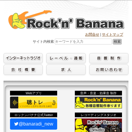
Skip
to
content
お問合せ
|
サイトマップ
検索
サイト内検索
Webアプリ
音声・音楽・効果音 制作
ロックンバナナ公式Twitter
レコーディングスタジオ
@banaradi_new