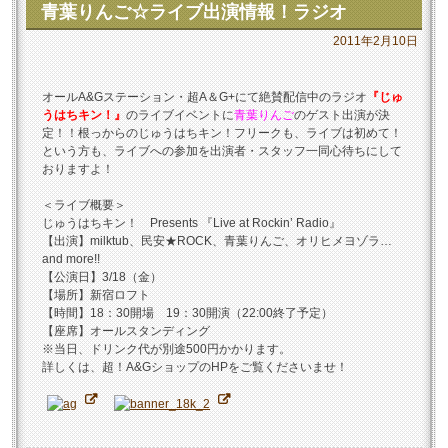
青葉りんご☆ライブ出演情報！ラジオ
2011年2月10日
オールA&Gステーション・超A＆G+にて絶賛配信中のラジオ
『じゅ
うはちキン！』
のライブイベントに
青葉りんご
のゲスト出演が決
定！！根っからのじゅうはちキン！フリークも、ライブは初めて！
という方も、ライブへの参加を出演者・スタッフ一同心待ちにして
おりますよ！
＜ライブ概要＞
じゅうはちキン！ Presents 『Live at Rockin’ Radio』
【出演】milktub、民安★ROCK、青葉りんご、オリヒメヨゾラ…
and more!!
【公演日】3/18（金）
【場所】新宿ロフト
【時間】18：30開場 19：30開演（22:00終了予定）
【座席】オールスタンディング
※当日、ドリンク代が別途500円かかります。
詳しくは、超！A&GショップのHPをご覧くださいませ！