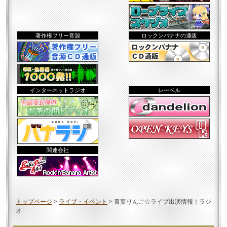
著作権フリー音源
ロックンバナナの通販
インターネットラジオ
レーベル
関連会社
トップページ
>
ライブ・イベント
>
青葉りんご☆ライブ出演情報！ラジ
オ