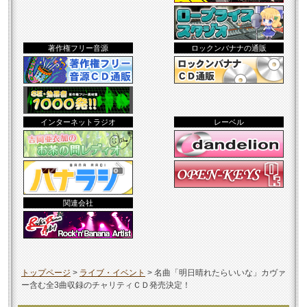
著作権フリー音源
ロックンバナナの通販
インターネットラジオ
レーベル
関連会社
トップページ
>
ライブ・イベント
>
名曲「明日晴れたらいいな」カヴァ
ー含む全3曲収録のチャリティＣＤ発売決定！