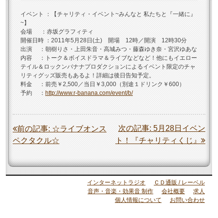
イベント ：【チャリティ・イベント~みんなと 私たちと『一緒に』
~】
会場 ：赤坂グラフィティ
開催日時 ：2011年5月28日(土) 開場 12時／開演 12時30分
出演 ：朝樹りさ・上田朱音・高城みつ・藤森ゆき奈・宮沢ゆあな
内容 ：トーク＆ボイスドラマ＆ライブなどなど！他にもイエロー
テイル＆ロックンバナナプロダクションによるイベント限定のチャ
リティグッズ販売もあるよ！詳細は後日告知予定。
料金 ：前売￥2,500／当日￥3,000（別途１ドリンク￥600）
予約 ：
http://www.r-banana.com/event/b/
投
次の記事:
5月28日イベン
前の記事:
☆ライブオンス
ペクタクル☆
ト！『チャリティくじ』
稿
ナ
ビ
インターネットラジオ
ＣＤ通販 / レーベル
ゲ
音声・音楽・効果音 制作
会社概要
求人
ー
個人情報について
お問い合わせ
シ