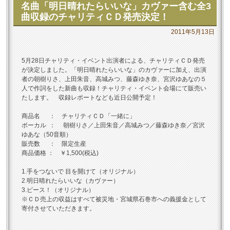
名曲「明日晴れたらいいな」カヴァー含む全3
曲収録のチャリティＣＤ発売決定！
2011年5月13日
5月28日チャリティ・イベント出演者による、チャリティＣＤ発売
が決定しました。「明日晴れたらいいな」のカヴァーに加え、出演
者の朝樹りさ、上田朱音、高城みつ、藤森ゆき奈、宮沢ゆあなの５
人で作詞をした新曲も収録！チャリティ・イベント会場にて販売い
たします。 収録レポートなども近日公開予定！
商品名 ： チャリティＣＤ「一緒に」
ボーカル ： 朝樹りさ／上田朱音／高城みつ／藤森ゆき奈／宮沢
ゆあな（50音順）
販売数 ： 限定生産
商品価格 ： ￥1,500(税込)
1.手をつないで 目を開けて（オリジナル）
2.明日晴れたらいいな（カヴァー）
3.ピース！（オリジナル）
※ＣＤ売上の収益はすべて被災地・宮城県石巻市への義援金として
寄付させていただきます。