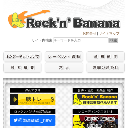
Skip
to
content
お問合せ
|
サイトマップ
検索
サイト内検索
Webアプリ
音声・音楽・効果音 制作
ロックンバナナ公式Twitter
レコーディングスタジオ
@banaradi_new