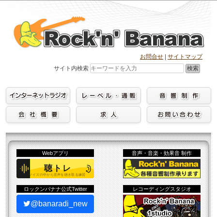
Skip
to
content
お問合せ
|
サイトマップ
検索
サイト内検索
Webアプリ
音声・音楽・効果音 制作
ロックンバナナ公式Twitter
レコーディングスタジオ
@banaradi_new