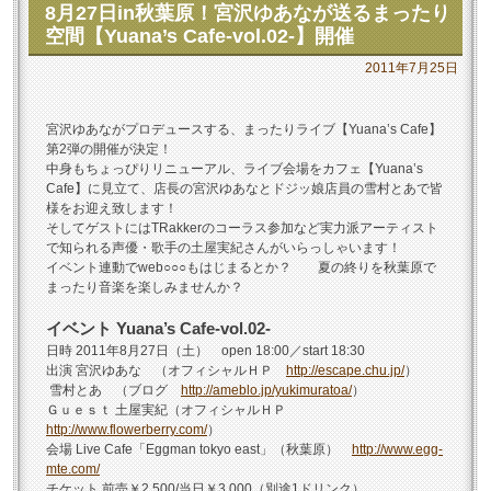
8月27日in秋葉原！宮沢ゆあなが送るまったり
空間【Yuana’s Cafe-vol.02-】開催
2011年7月25日
宮沢ゆあながプロデュースする、まったりライブ【Yuana’s Cafe】
第2弾の開催が決定！
中身もちょっぴりリニューアル、ライブ会場をカフェ【Yuana’s
Cafe】に見立て、店長の宮沢ゆあなとドジッ娘店員の雪村とあで皆
様をお迎え致します！
そしてゲストにはTRakkerのコーラス参加など実力派アーティスト
で知られる声優・歌手の土屋実紀さんがいらっしゃいます！
イベント連動でweb○○○もはじまるとか？ 夏の終りを秋葉原で
まったり音楽を楽しみませんか？
イベント Yuana’s Cafe-vol.02-
日時 2011年8月27日（土） open 18:00／start 18:30
出演 宮沢ゆあな （オフィシャルＨＰ
http://escape.chu.jp/
）
雪村とあ （ブログ
http://ameblo.jp/yukimuratoa/
）
Ｇｕｅｓｔ 土屋実紀（オフィシャルＨＰ
http://www.flowerberry.com/
）
会場 Live Cafe「Eggman tokyo east」（秋葉原）
http://www.egg-
mte.com/
チケット 前売￥2,500/当日￥3,000（別途1ドリンク）