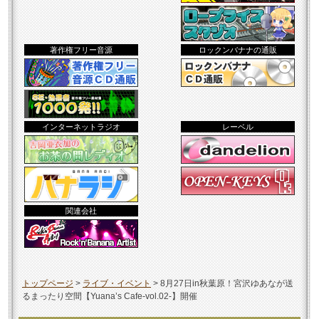
著作権フリー音源
ロックンバナナの通販
インターネットラジオ
レーベル
関連会社
トップページ
>
ライブ・イベント
>
8月27日in秋葉原！宮沢ゆあなが送
るまったり空間【Yuana’s Cafe-vol.02-】開催