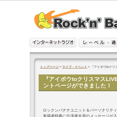
Skip
to
content
トップページ
>
ライブ・イベント
>
『アイボウtoクリス
『アイボウtoクリスマスLIVE！
ントページができました！
ロックンバナナユニット＆パーソナリティ
来場者特典に出演者全員のメッセージが