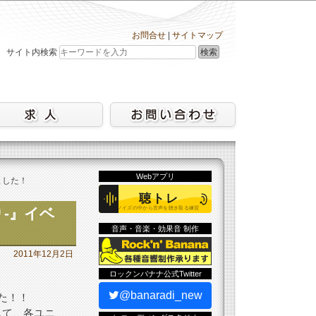
お問合せ
|
サイトマップ
検索
サイト内検索
Webアプリ
きました！
り-』イベ
音声・音楽・効果音 制作
2011年12月2日
ロックンバナナ公式Twitter
@banaradi_new
た！！
して、各ユニ