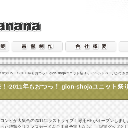
マスLIVE！-2011年もおつっ！ gion-shojaユニット祭り-』イベントページがで
-2011年もおつっ！ gion-shojaユニット祭
コンビが大集合の2011年ラストライブ！専用HPがオープンしまし
入った特製クリスマスカードをご用意予定！さらに、限定グッズと