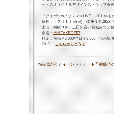
ットのオリジナルデザインストラップ販
『アイボウtoクリスマスLIVE！-2011年もお
日程：１２月１１日(日) OPEN 11:30/STAR
出演：朝樹りさ／上田朱音／高城みつ／藤
会場：
渋谷TAKEOFF7
料金：前売￥3,000/当日￥3,500（※来
OHP ：
こちらからどうぞ
投
前の記事:
☆イベントチケット予約終了
稿
ナ
ビ
ゲ