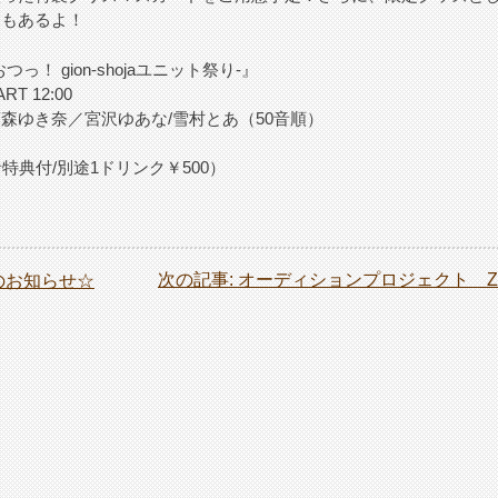
売もあるよ！
つっ！ gion-shojaユニット祭り-』
T 12:00
森ゆき奈／宮沢ゆあな/雪村とあ（50音順）
場者特典付/別途1ドリンク￥500）
次の記事:
オーディションプロジェクト ZAC-
のお知らせ☆