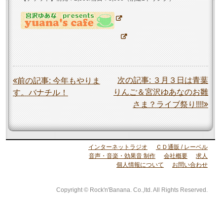
投
次の記事:
３月３日は青葉
前の記事:
今年もやりま
りんご＆宮沢ゆあなのお雛
す。バナチル！
稿
さま？ライブ祭り!!!!
ナ
ビ
ゲ
インターネットラジオ
ＣＤ通販 / レーベル
ー
音声・音楽・効果音 制作
会社概要
求人
個人情報について
お問い合わせ
シ
ョ
Copyright © Rock'n'Banana. Co.,ltd. All Rights Reserved.
ン