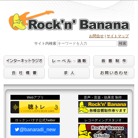
Skip
to
content
お問合せ
|
サイトマップ
検索
サイト内検索
Webアプリ
音声・音楽・効果音 制作
ロックンバナナ公式Twitter
レコーディングスタジオ
@banaradi_new