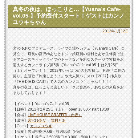
真冬の夜は、ほっこりと…【Yuana’s Cafe-
vol.05-】予約受付スタート！ゲストはカンノ
ユウキちゃん
2012年1月12日
宮沢ゆあなプロデュース、ライブ会場をカフェ【Yuana’s Cafe】に
見立て、店長の宮沢ゆあなとドジッ娘店員の雪村とあが生伴奏で送
るアコースティックライブやトークなど多彩なステージで皆様をお
迎えするカフェライブ第5弾【Yuana’sCafe-vol.05-】は2月25日
（土）オープン！！！2012年いっぱつめのお客様は、PSP「二世の
契り」主題歌『約束しようよ』や大人気パチスロ【2027】挿入歌
『THE DIE IS CAST』で人気のカンノユウキちゃん！！！！
真冬の夜は、ほっこりと楽しいトークと音楽を。あなたの来店をお
まちしております！
【イベント】Yuana’s Cafe-vol.05-
【日時】2012年2月25日（土） open 18:00／start 18:30
【会場】
LIVE HOUSE GRAFFITI（赤坂）
【出演】
宮沢ゆあな
・
雪村とあ
【Guest】
カンノユウキ
【演奏】岩田裕樹(A.Gt)・渡辺聡彦（Per)
【チケット】前売￥2,500/当日￥3,000（別途1ドリンク）