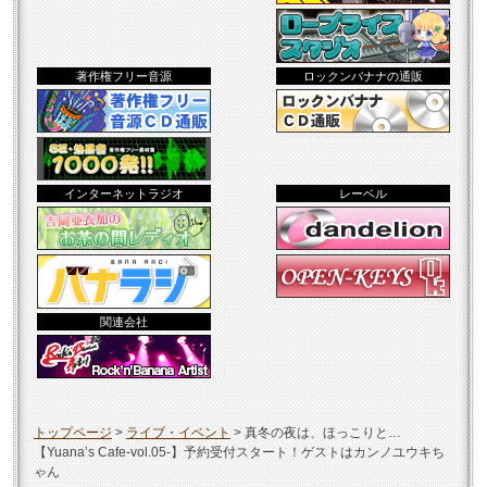
著作権フリー音源
ロックンバナナの通販
インターネットラジオ
レーベル
関連会社
トップページ
>
ライブ・イベント
>
真冬の夜は、ほっこりと…
【Yuana’s Cafe-vol.05-】予約受付スタート！ゲストはカンノユウキち
ゃん