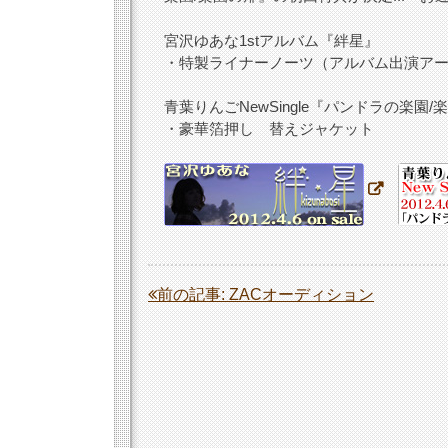
宮沢ゆあな1stアルバム『絆星』
・特製ライナーノーツ（アルバム出演ア
青葉りんごNewSingle『パンドラの楽園/
・豪華箔押し 替えジャケット
投
前の記事:
ZACオーディション
稿
ナ
ビ