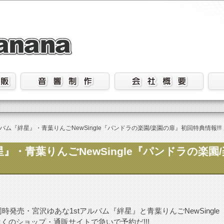
バム『絆星』・青葉りんごNewSingle『パンドラの楽園/楽園の扉』初回特典情報!!!
』・青葉りんごNewSingle『パンドラの楽園
時発売・宮沢ゆあな1stアルバム『絆星』と青葉りんごNewSingl
近くのショップ・通販サイトで急いで予約だ!!!