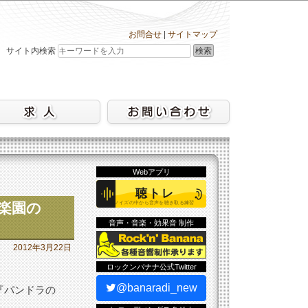
お問合せ
|
サイトマップ
検索
サイト内検索
Webアプリ
/楽園の
音声・音楽・効果音 制作
2012年3月22日
ロックンバナナ公式Twitter
@banaradi_new
e『パンドラの