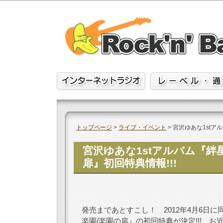
Skip
to
content
トップページ
>
ライブ・イベント
>
宮沢ゆあな1stアル
宮沢ゆあな1stアルバム『絆星
扉』初回特典情報!!!
発売まであとすこし！ 2012年4月6日に同
楽園/楽園の扉』の初回特典が決定!!! お