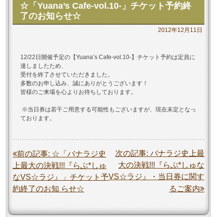
☆「Yuana’s Cafe-vol.10-」チケット予約終
了のお知らせ☆
2012年12月11日
12/22日開催予定の【Yuana’s Cafe-vol.10-】チケット予約は定員に
達しましたため、
受付を終了させていただきました。
多数のお申し込み、誠にありがとうございます！
皆様のご来場を心よりお待ちしております。
※当日券は若干ご用意する可能性もございますが、現在未定となっ
ております。
投
次の記事:
バナラジ史上最
前の記事:
☆「バナラジ史
大の決戦!!!『らぶ*しゅな
上最大の決戦!!!『らぶ*しゅ
稿
VS☆ラジ』・当日券に関す
なVS☆ラジ』」チケット予
ナ
約終了のお知 らせ☆
るご案内
ビ
ゲ