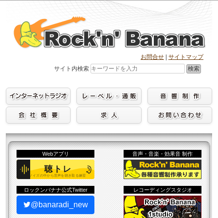
Skip
to
content
お問合せ
|
サイトマップ
検索
サイト内検索
Webアプリ
音声・音楽・効果音 制作
ロックンバナナ公式Twitter
レコーディングスタジオ
@banaradi_new