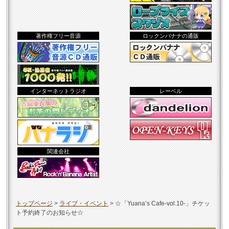
著作権フリー音源
ロックンバナナの通販
インターネットラジオ
レーベル
関連会社
トップページ
>
ライブ・イベント
>
☆「Yuana’s Cafe-vol.10-」チケッ
ト予約終了のお知らせ☆