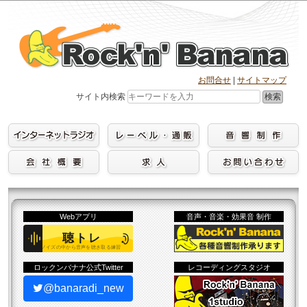
Skip
to
content
お問合せ
|
サイトマップ
検索
サイト内検索
Webアプリ
音声・音楽・効果音 制作
ロックンバナナ公式Twitter
レコーディングスタジオ
@banaradi_new