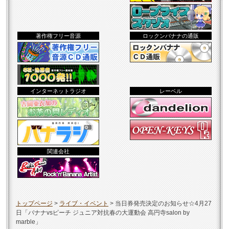
著作権フリー音源
ロックンバナナの通販
インターネットラジオ
レーベル
関連会社
トップページ
>
ライブ・イベント
>
当日券発売決定のお知らせ☆4月27
日「バナナvsピーチ ジュニア対抗春の大運動会 高円寺salon by
marble」