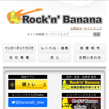
Skip
to
content
お問合せ
|
サイトマップ
検索
サイト内検索
Webアプリ
音声・音楽・効果音 制作
ロックンバナナ公式Twitter
レコーディングスタジオ
@banaradi_new