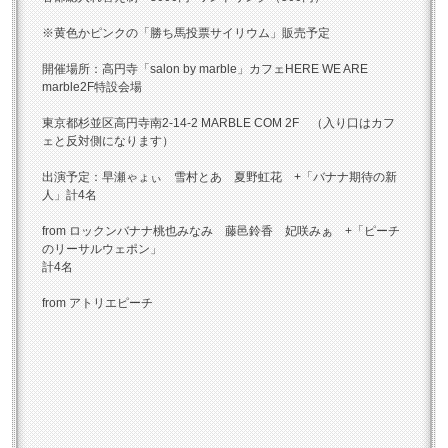
※黄色かピンクの「勝ち馬投票サイリウム」販売予定
開催場所：高円寺「salon by marble」カフェHERE WE ARE
marble2F特設会場
東京都杉並区高円寺南2-14-2 MARBLE COM 2F （入り口はカフ
ェと反対側になります）
出演予定：早瀬ゃょぃ 雪村とあ 夏野虹花 +「バナナ期待の新
人」計4名
from ロックンバナナ桃也みなみ 藤邑鈴香 妃咲みぁ +「ピーチ
のリーサルウェポン」
計4名
from アトリエピーチ