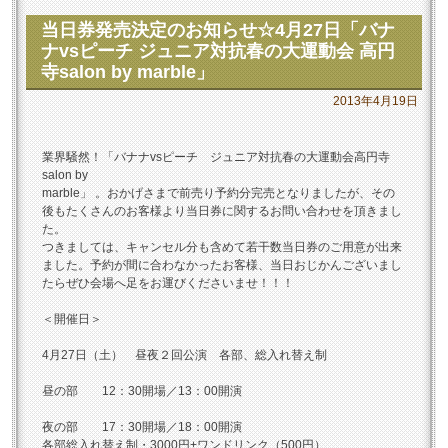
当日券発売決定のお知らせ☆4月27日「バナ
ナvsピーチ ジュニア対抗春の大運動会 高円
寺salon by marble」
2013年4月19日
業界騒然！「バナナvsピーチ ジュニア対抗春の大運動会高円寺
salon by
marble」 。おかげさまで前売り予約分完売となりましたが、その
後もたくさんのお客様より当日券に関するお問い合わせを頂きまし
た。
つきましては、キャンセル分も含めて若干数当日券のご用意が出来
ました。予約が間に合わなかったお客様、当日おじかんございまし
たらぜひ会場へ足をお運びくださいませ！！！
＜開催日＞
4月27日（土） 昼夜２回公演 各部、総入れ替え制
昼の部 12：30開場／13：00開演
夜の部 17：30開場／18：00開演
各部総入れ替え制・3000円+ワンドリンク（500円）