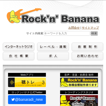
Skip
to
content
お問合せ
|
サイトマップ
検索
サイト内検索
Webアプリ
音声・音楽・効果音 制作
ロックンバナナ公式Twitter
レコーディングスタジオ
@banaradi_new