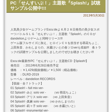
PC「せんすいぶ！」主題歌『Splash!』試聴
サンプル公開中!!!
2013年5月30日
人気美少女ゲームブランドEscu:deよ６月２８日発売の美少女スポ
ーツバトルＳＬＧ「せんすいぶ！」主題歌『Splash!』のＣＤが
dandelionよりゲームと同時リリース!!!
ゲーム版フルサイズに加え、ヒロインＣＶを担当する萌花ちょこ、
上田朱音、かわしまりの、水霧けいとの各ソロverも収録!!! 各トラ
ックの試聴サンプルを公開しましたのでぜひお聴きください!!!
Escu:de最新作PC『せんすいぶ！』主題歌CD【Splash!】
発売日 ：2013年6月28日発売予定
価格 ：￥1,429(税抜価格)／￥1,500（税込価格）
型番 ：DLRD-2019
レーベル：dandelion RECORDS
【収録・全７トラック】
01 Splash! – full mix ver-
02 Splash! -みと solo ver - （vo 萌花ちょこ）
03 Splash! -アリス solo ver- （vo 上田朱音）
04 Splash! -真麻 solo ver- （vo かわしまりの）
05 Splash! -莉々子 solo ver- （vo 水霧けいと）
06 Splash! -insrumental ver-