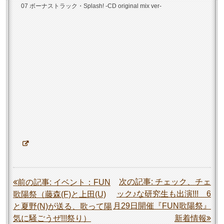
07 ボーナストラック・Splash! -CD original mix ver-
投
次の記事:
チェック、チェ
前の記事:
イベント：FUN
ック♪な研究生も出演!!! 6
歌陽祭（藤森(F)と上田(U)
稿
月29日開催『FUN歌陽祭』
と夏野(N)が送る、歌って陽
ナ
気に騒ごうぜ!!!祭り）
新着情報