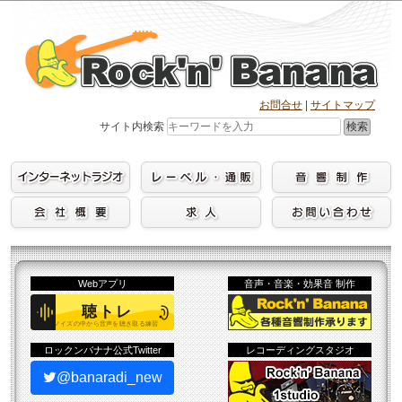
Skip
to
content
お問合せ
|
サイトマップ
検索
サイト内検索
Webアプリ
音声・音楽・効果音 制作
ロックンバナナ公式Twitter
レコーディングスタジオ
@banaradi_new