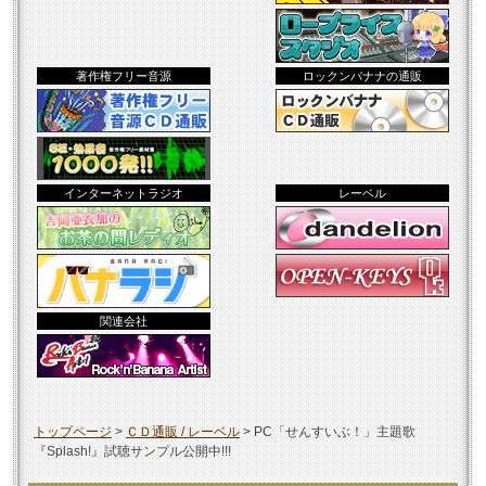
著作権フリー音源
ロックンバナナの通販
インターネットラジオ
レーベル
関連会社
トップページ
>
ＣＤ通販 / レーベル
>
PC「せんすいぶ！」主題歌
『Splash!』試聴サンプル公開中!!!