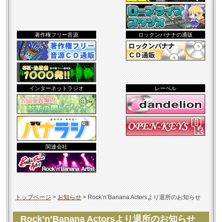
著作権フリー音源
ロックンバナナの通販
インターネットラジオ
レーベル
関連会社
トップページ
>
お知らせ
>
Rock’n’Banana Actorsより退所のお知らせ
Rock’n’Banana Actorsより退所のお知らせ