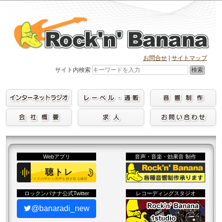
Skip
to
content
お問合せ
|
サイトマップ
検索
サイト内検索
Webアプリ
音声・音楽・効果音 制作
ロックンバナナ公式Twitter
レコーディングスタジオ
@banaradi_new