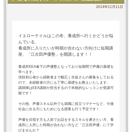
2014年11月11日
イエローテイルはこの冬、養成所へ行くかどうか悩
んでいる、
養成所に入りたいが時期が合わない方向けに短期講
座、「江古田声優塾」を開講します！！
養成所EEA傘下の声優塾となっており短期間で声優の基礎を
学べます。
演技初心者から経験者まで幅広く生徒さんの募集をしておる
ので、未経験者の方にも丁寧に基礎をお教えいたします。
講師陣はEEA講師が担当するので本格的なレッスンが受講可
能です！
その他、声優スキル以外でも就職に役立つマナーなど、今後
社会に出る方にもためになる授業も行う予定です！
声優を目指す方も人前でお話をするスキルを磨きたい方、養
成所に入所した時期が合わない方など「江古田声優」にて学
びませんか？