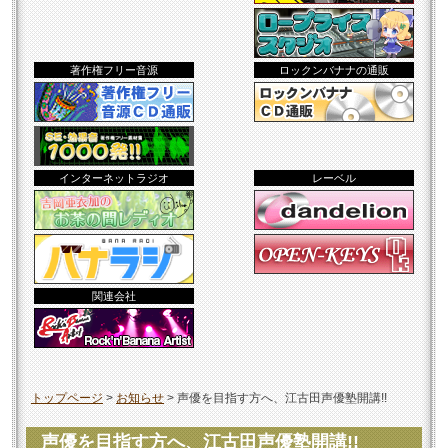
著作権フリー音源
ロックンバナナの通販
インターネットラジオ
レーベル
関連会社
トップページ
>
お知らせ
>
声優を目指す方へ、江古田声優塾開講!!
声優を目指す方へ、江古田声優塾開講!!