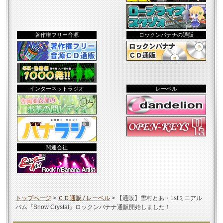
著作権フリー音源
ロックンバナナの通販
インターネットラジオ
レーベル
関連会社
トップページ
>
ＣＤ通販 / レーベル
>
【通販】雪村とあ・1stミニアル
バム『Snow Crystal』ロックンバナナ通販開始しました！