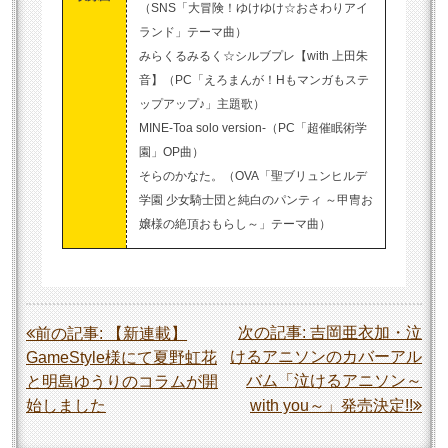
（SNS「大冒険！ゆけゆけ☆おさわりアイ
ランド」テーマ曲）
みらくるみるく☆シルブプレ【with 上田朱
音】（PC「えろまんが！Hもマンガもステ
ップアップ♪」主題歌）
MINE-Toa solo version-（PC「超催眠術学
園」OP曲）
そらのかなた。（OVA「聖ブリュンヒルデ
学園 少女騎士団と純白のパンティ ～甲冑お
嬢様の絶頂おもらし～」テーマ曲）
投
次の記事:
吉岡亜衣加・泣
前の記事:
【新連載】
けるアニソンのカバーアル
GameStyle様にて夏野虹花
稿
バム「泣けるアニソン～
と明島ゆうりのコラムが開
ナ
始しました
with you～」発売決定!!
ビ