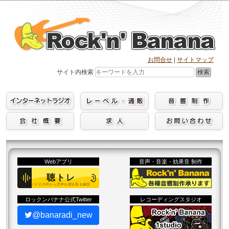
Skip
to
content
お問合せ
|
サイトマップ
検索
サイト内検索
Webアプリ
音声・音楽・効果音 制作
ロックンバナナ公式Twitter
レコーディングスタジオ
@banaradi_new