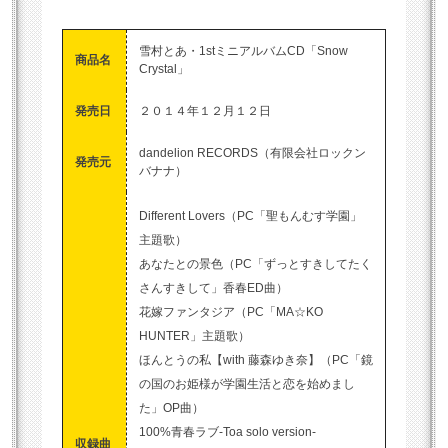
雪村とあ・1stミニアルバムCD「Snow
商品名
Crystal」
発売日
２０１４年１２月１２日
dandelion RECORDS（有限会社ロックン
発売元
バナナ）
Different Lovers（PC「聖もんむす学園」
主題歌）
あなたとの景色（PC「ずっとすきしてたく
さんすきして」香春ED曲）
花嫁ファンタジア（PC「MA☆KO
HUNTER」主題歌）
ほんとうの私【with 藤森ゆき奈】（PC「鏡
の国のお姫様が学園生活と恋を始めまし
た」OP曲）
100%青春ラブ-Toa solo version-
収録曲