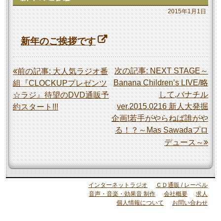
2015年1月1日
新年のご挨拶です
投
次の記事:
NEXT STAGE～
前の記事:
大人気ラジオ番
Banana Children’s LIVE/略
組『CLOCKUPプレゼンツ
稿
して,バナチル
☆ラジ』待望のDVD通販予
ナ
ver.2015.0216 新人大発掘
約スタート!!!
ビ
企画!若手がやらねば誰がや
ゲ
る！？～Mas Sawadaプロ
デュース～
ー
シ
ョ
インターネットラジオ
ＣＤ通販 / レーベル
ン
音声・音楽・効果音 制作
会社概要
求人
個人情報について
お問い合わせ