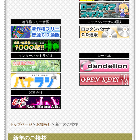
著作権フリー音源
ロックンバナナの通販
インターネットラジオ
レーベル
関連会社
トップページ
>
お知らせ
>
新年のご挨拶
新年のご挨拶