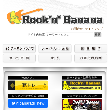
Skip
to
content
お問合せ
|
サイトマップ
検索
サイト内検索
Webアプリ
音声・音楽・効果音 制作
ロックンバナナ公式Twitter
レコーディングスタジオ
@banaradi_new