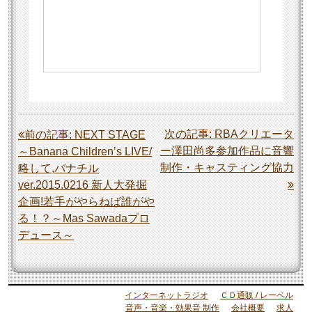
投
次の記事:
RBAクリエータ
前の記事:
NEXT STAGE
ー澤田尚多参加作品に音響
～Banana Children’s LIVE/
稿
制作・キャスティング協力
略して,バナチル
ナ
ver.2015.0216 新人大発掘
ビ
企画!若手がやらねば誰がや
ゲ
る！？～Mas Sawadaプロ
デュース～
ー
シ
ョ
インターネットラジオ
ＣＤ通販 / レーベル
ン
音声・音楽・効果音 制作
会社概要
求人