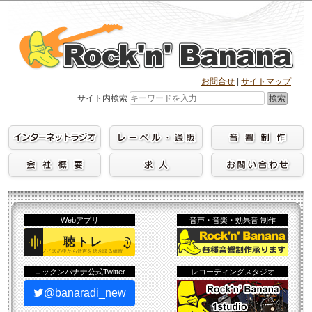
Skip
to
content
お問合せ
|
サイトマップ
検索
サイト内検索
Webアプリ
音声・音楽・効果音 制作
ロックンバナナ公式Twitter
レコーディングスタジオ
@banaradi_new