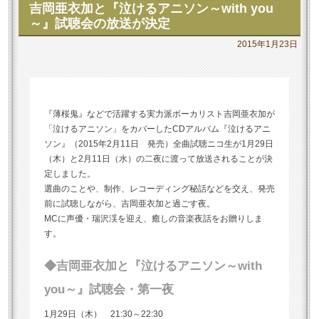
吉岡亜衣加と『泣けるアニソン～with you
～』試聴会の放送が決定
2015年1月23日
『薄桜鬼』などで活躍する実力派ボーカリスト吉岡亜衣加が
「泣けるアニソン」をカバーしたCDアルバム『泣けるアニ
ソン』（2015年2月11日 発売）全曲試聴ニコ生が1月29日
（木）と2月11日（水）の二夜に渡って放送されることが決
定しました。
選曲のことや、制作、レコーディング秘話などを交え、発売
前に試聴しながら、吉岡亜衣加と過ごす夜。
MCに声優・瑞沢渓を迎え、癒しの音楽夜話をお贈りしま
す。
◆吉岡亜衣加と『泣けるアニソン～with
you～』試聴会・第一夜
1月29日（木） 21:30～22:30