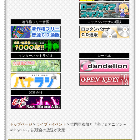
著作権フリー音源
ロックンバナナの通販
インターネットラジオ
レーベル
関連会社
トップページ
>
ライブ・イベント
>
吉岡亜衣加と『泣けるアニソン～
with you～』試聴会の放送が決定