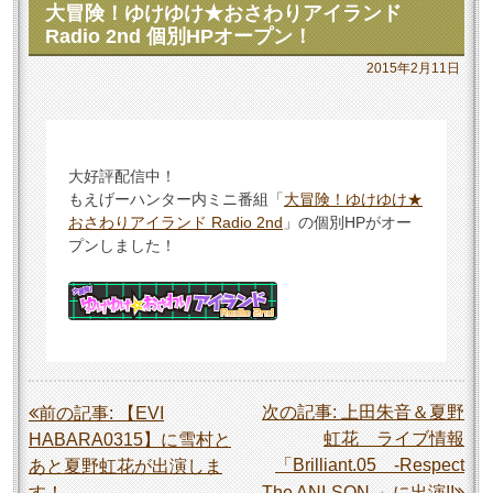
大冒険！ゆけゆけ★おさわりアイランド
Radio 2nd 個別HPオープン！
2015年2月11日
大好評配信中！
もえげーハンター内ミニ番組「
大冒険！ゆけゆけ★
おさわりアイランド Radio 2nd
」の個別HPがオー
プンしました！
投
次の記事:
上田朱音＆夏野
前の記事:
【EVI
虹花 ライブ情報
HABARA0315】に雪村と
稿
「Brilliant.05 -Respect
あと夏野虹花が出演しま
ナ
す！
The ANI-SON-」に出演!!