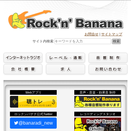
Skip
to
content
お問合せ
|
サイトマップ
検索
サイト内検索
Webアプリ
音声・音楽・効果音 制作
ロックンバナナ公式Twitter
レコーディングスタジオ
@banaradi_new