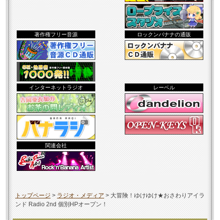
著作権フリー音源
ロックンバナナの通販
インターネットラジオ
レーベル
関連会社
トップページ
>
ラジオ・メディア
>
大冒険！ゆけゆけ★おさわりアイラ
ンド Radio 2nd 個別HPオープン！