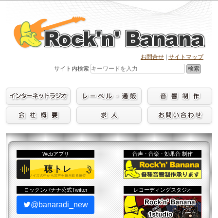
Skip
to
content
お問合せ
|
サイトマップ
検索
サイト内検索
Webアプリ
音声・音楽・効果音 制作
ロックンバナナ公式Twitter
レコーディングスタジオ
@banaradi_new