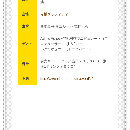
演
会場
赤坂グラフィティ
出演
新堂真弓(マユルー)・雪村とあ
Ash to Ashes+谷地村啓マニピュレート（プ
ゲスト
ロデューサー）（LIVEパート）
いけだかなめ。
（トークパート）
前売￥２，５００／当日￥３，０００（別
料金
途1ドリンク￥６００）
予約
http://www.r-banana.com/event/b/