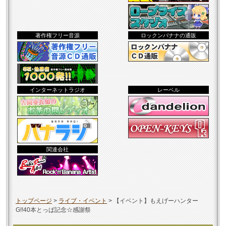
著作権フリー音源
ロックンバナナの通販
インターネットラジオ
レーベル
関連会社
トップページ
>
ライブ・イベント
>
【イベント】もえげーハンター
G!!40本とっぱ記念☆感謝祭