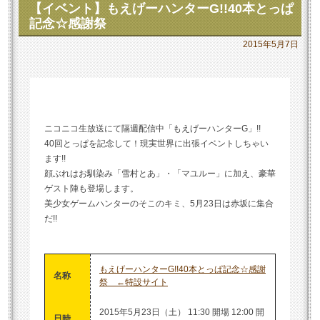
【イベント】もえげーハンターG!!40本とっぱ
記念☆感謝祭
2015年5月7日
ニコニコ生放送にて隔週配信中「もえげーハンターG」!!
40回とっぱを記念して！現実世界に出張イベントしちゃい
ます!!
顔ぶれはお馴染み「雪村とあ」・「マユルー」に加え、豪華
ゲスト陣も登場します。
美少女ゲームハンターのそこのキミ、5月23日は赤坂に集合
だ!!
もえげーハンターG!!40本とっぱ記念☆感謝
名称
祭 ←特設サイト
2015年5月23日（土） 11:30 開場 12:00 開
日時