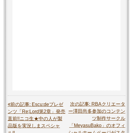
投
次の記事:
RBAクリエータ
前の記事:
Escu:deプレゼ
ー澤田尚多参加のコンテン
ンツ「Re;Lord第2章」発売
稿
ツ制作サークル
直前!!ニコ生★中の人が製
ナ
「MeyasuBako」のオフィ
品版を実況しまスペシャ
ビ
シャルホームページがスタ
ル!!