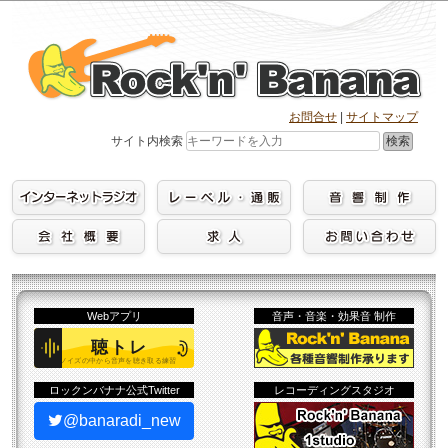
Skip
to
content
お問合せ
|
サイトマップ
検索
サイト内検索
Webアプリ
音声・音楽・効果音 制作
ロックンバナナ公式Twitter
レコーディングスタジオ
@banaradi_new