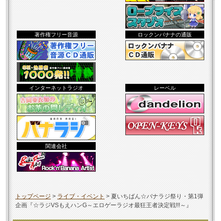
著作権フリー音源
ロックンバナナの通販
インターネットラジオ
レーベル
関連会社
トップページ
>
ライブ・イベント
>
夏いちばん☆バナラジ祭り・第1弾
企画『☆ラジVSもえハンG～エロゲーラジオ最狂王者決定戦!!!～』