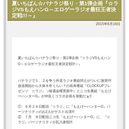
夏いちばん☆バナラジ祭り・第1弾企画『☆ラ
ジVSもえハンG～エロゲーラジオ最狂王者決
定戦!!!～』
2015年6月19日
夏いちばん☆バナラジ祭り・第1弾企画『☆ラジVSもえハン
G～エロゲーラジオ最狂王者決定戦!!!～』
バナラジで１、２を争う外道ラジオ番組同士がついに激突!!!!
放送開始から大体８年くらい？の長寿番組『CLOCKUPプレ
ゼンツ ☆ラジ』（毎週金曜更新中）とニコ生番組『もえげ
ーハンターG』が仲良くコラボ企画を発動だぁ!!
① ６月２６日配信「☆ラジ」に『もえげーハンターG』パ
ーソナリティのお2人がゲスト出演!!!
② ７月 ８日配信ニコ生「もえげーハンターG」に、『☆
ラジ』パーソナリティが乱入参戦!!!