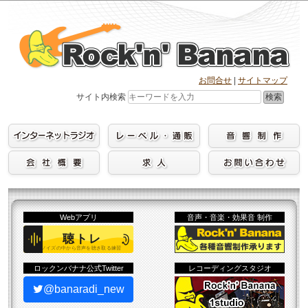
Skip
to
content
お問合せ
|
サイトマップ
検索
サイト内検索
Webアプリ
音声・音楽・効果音 制作
ロックンバナナ公式Twitter
レコーディングスタジオ
@banaradi_new