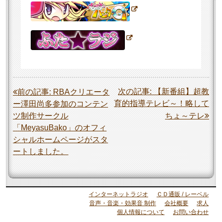
投
次の記事:
【新番組】超教
前の記事:
RBAクリエータ
育的指導テレビ～！略して
ー澤田尚多参加のコンテン
稿
ツ制作サークル
ちょ～テレ
ナ
「MeyasuBako」のオフィ
ビ
シャルホームページがスタ
ゲ
ートしました。
ー
シ
ョ
インターネットラジオ
ＣＤ通販 / レーベル
音声・音楽・効果音 制作
会社概要
求人
ン
個人情報について
お問い合わせ