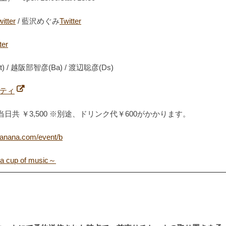
witter
/ 藍沢めぐみ
Twitter
ter
) / 越阪部智彦(Ba) / 渡辺聡彦(Ds)
ティ
00当日共 ￥3,500 ※別途、ドリンク代￥600がかかります。
banana.com/event/b
 cup of music～