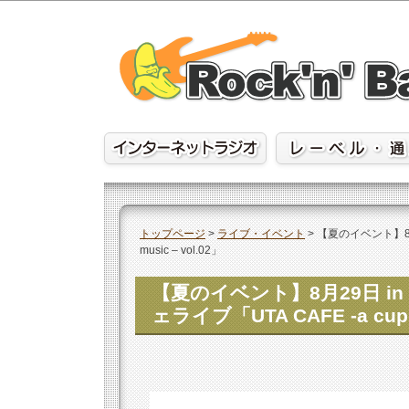
Skip
to
content
トップページ
>
ライブ・イベント
>
【夏のイベント】8月
music – vol.02」
【夏のイベント】8月29日 
ェライブ「UTA CAFE -a cup o