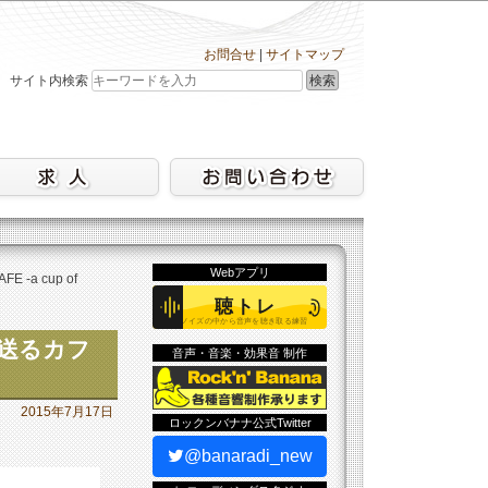
お問合せ
|
サイトマップ
検索
サイト内検索
Webアプリ
a cup of
で送るカフ
音声・音楽・効果音 制作
2015年7月17日
ロックンバナナ公式Twitter
@banaradi_new