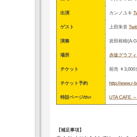
出演
カンノユキ
T
ゲスト
上田朱音
Twit
演奏
岩田裕樹(A.Gt
場所
赤坂グラフィ
チケット
前売 ￥3,0
チケット予約
http://www.r-
特設ページ/th>
UTA CAFE ～a
【補足事項】