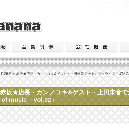
29日 in 赤坂★店長・カンノユキ&ゲスト・上田朱音で送るカフェライブ「UTA CAFE -
in 赤坂★店長・カンノユキ&ゲスト・上田朱音
f music – vol.02」