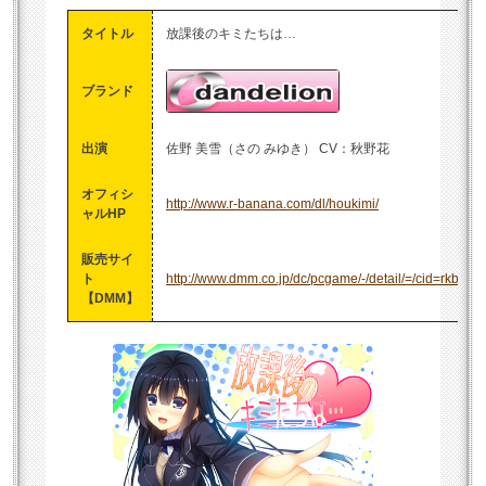
タイトル
放課後のキミたちは…
ブランド
出演
佐野 美雪（さの みゆき） CV：秋野花
オフィシ
http://www.r-banana.com/dl/houkimi/
ャルHP
販売サイ
ト
http://www.dmm.co.jp/dc/pcgame/-/detail/=/cid=rkb_00
【DMM】