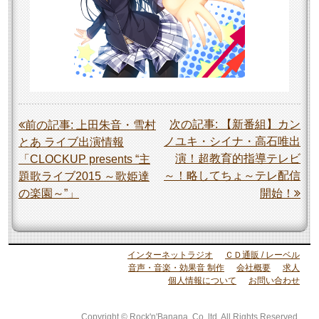
投
次の記事:
【新番組】カン
前の記事:
上田朱音・雪村
ノユキ・シイナ・高石唯出
とあ ライブ出演情報
稿
演！超教育的指導テレビ
「CLOCKUP presents “主
ナ
～！略してちょ～テレ配信
題歌ライブ2015 ～歌姫達
ビ
の楽園～”」
開始！
ゲ
ー
シ
インターネットラジオ
ＣＤ通販 / レーベル
音声・音楽・効果音 制作
会社概要
求人
ョ
個人情報について
お問い合わせ
ン
Copyright © Rock'n'Banana. Co.,ltd. All Rights Reserved.