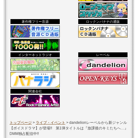
著作権フリー音源
ロックンバナナの通販
インターネットラジオ
レーベル
関連会社
トップページ
>
ライブ・イベント
>
dandelionレーベルから新ジャンル
【ボイスドラマ】が登場!! 第1弾タイトルは『放課後のキミたちへ…』
DMM独占配信中!!