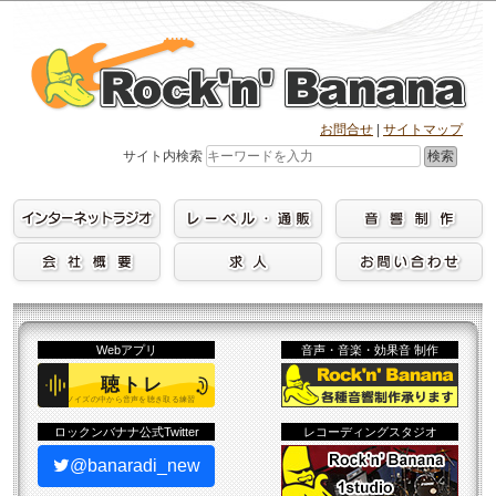
Skip
to
content
お問合せ
|
サイトマップ
検索
サイト内検索
Webアプリ
音声・音楽・効果音 制作
ロックンバナナ公式Twitter
レコーディングスタジオ
@banaradi_new