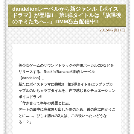
dandelionレーベルから新ジャンル【ボイス
ドラマ】が登場!! 第1弾タイトルは『放課後
のキミたちへ…』DMM独占配信中!!
2015年7月17日
美少女ゲームのサウンドトラックや声優ボーカルCDなどを
リリースする、Rock’n’Bananaの独自レーベル
【dandelion】。
新たにボイスドラマに挑戦!! 第1弾タイトルはラブラブカ
ップルのいちゃラブタイムを、声で感じるシチュエーション
ボイスドラマ!!
「付き合って半年の美雪と仁志。
デートの最中に突然降り出した雨のため、彼の家に向かうこ
とに……。びしょ濡れの2人は、この後いったいどうな
る！？」