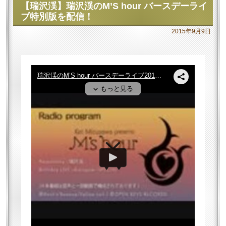
【瑞沢渓】瑞沢渓のM’S hour バースデーライ
ブ特別版を配信！
2015年9月9日