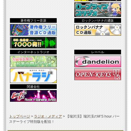
著作権フリー音源
ロックンバナナの通販
インターネットラジオ
レーベル
関連会社
トップページ
>
ラジオ・メディア
>
【瑞沢渓】瑞沢渓のM’S hour バー
スデーライブ特別版を配信！