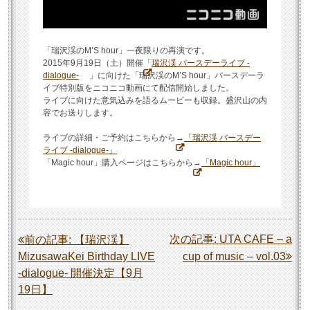
「瑞沢渓のM’S hour」一夜限りの再演です。
2015年9月19日（土）開催「
瑞沢渓 バースデーライブ -
dialogue-
」に向けた「瑞沢渓のM’S hour」バースデーラ
イブ特別版をニコニコ動画にて配信開始しました。
ライブに向けた意気込みを語るムービーも収録。盛沢山の内
容でお送りします。
ライブの詳細・ご予約はこちらから→
「瑞沢渓 バースデー
ライブ -dialogue-」
「Magic hour」購入ページはこちらから→
「Magic hour」
投
次の記事:
UTA CAFE – a
前の記事:
【瑞沢渓】
MizusawaKei Birthday LIVE
cup of music – vol.03
稿
-dialogue- 開催決定【9月
ナ
19日】
ビ