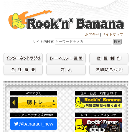
Skip
to
content
お問合せ
|
サイトマップ
検索
サイト内検索
Webアプリ
音声・音楽・効果音 制作
ロックンバナナ公式Twitter
レコーディングスタジオ
@banaradi_new