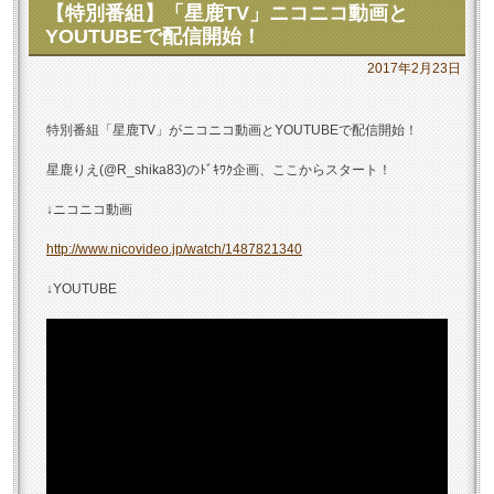
【特別番組】「星鹿TV」ニコニコ動画と
YOUTUBEで配信開始！
2017年2月23日
特別番組「星鹿TV」がニコニコ動画とYOUTUBEで配信開始！
星鹿りえ(@R_shika83)のﾄﾞｷﾜｸ企画、ここからスタート！
↓ニコニコ動画
http://www.nicovideo.jp/watch/1487821340
↓YOUTUBE