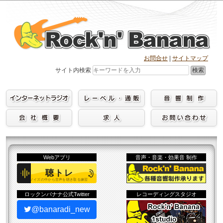
Skip
to
content
お問合せ
|
サイトマップ
検索
サイト内検索
Webアプリ
音声・音楽・効果音 制作
ロックンバナナ公式Twitter
レコーディングスタジオ
@banaradi_new