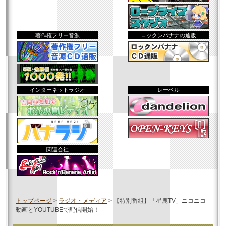
著作権フリー音源
ロックンバナナの通販
インターネットラジオ
レーベル
関連会社
トップページ
>
ラジオ・メディア
>
【特別番組】「星鹿TV」ニコニコ
動画とYOUTUBEで配信開始！