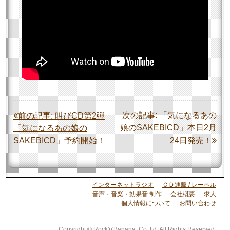
投
次の記事:
「気になるあの
前の記事:
叫びCD第2弾
娘のSAKEBICD」本日2月
「気になるあの娘の
稿
SAKEBICD」予約開始！
24日発売！
ナ
ビ
ゲ
インターネットラジオ
ＣＤ通販 / レーベル
ー
音声・音楽・効果音 制作
会社概要
求人
個人情報について
お問い合わせ
シ
ョ
Copyright © Rock'n'Banana. Co.,ltd. All Rights Reserved.