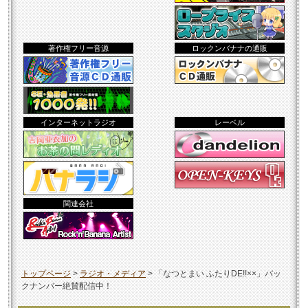
著作権フリー音源
ロックンバナナの通販
インターネットラジオ
レーベル
関連会社
トップページ
>
ラジオ・メディア
>
「なつとまい ふたりDE!!××」バッ
クナンバー絶賛配信中！