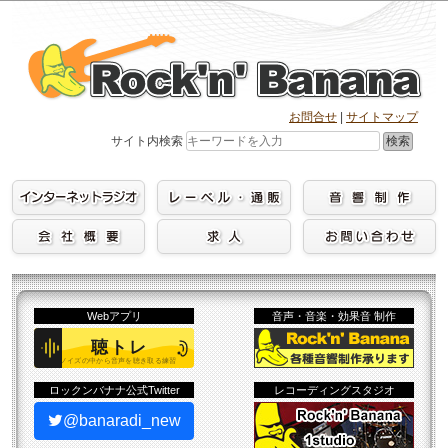
Skip
to
content
お問合せ
|
サイトマップ
検索
サイト内検索
Webアプリ
音声・音楽・効果音 制作
ロックンバナナ公式Twitter
レコーディングスタジオ
@banaradi_new