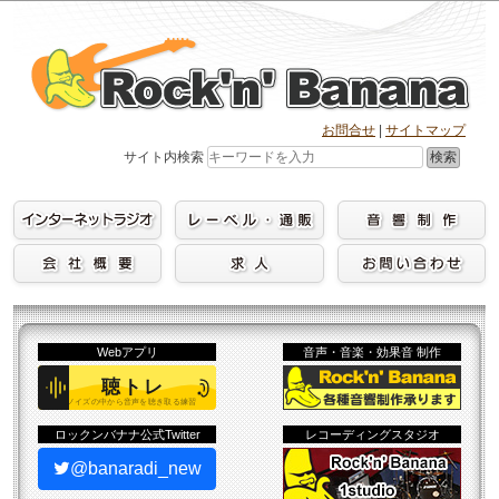
Skip
to
content
お問合せ
|
サイトマップ
検索
サイト内検索
Webアプリ
音声・音楽・効果音 制作
ロックンバナナ公式Twitter
レコーディングスタジオ
@banaradi_new