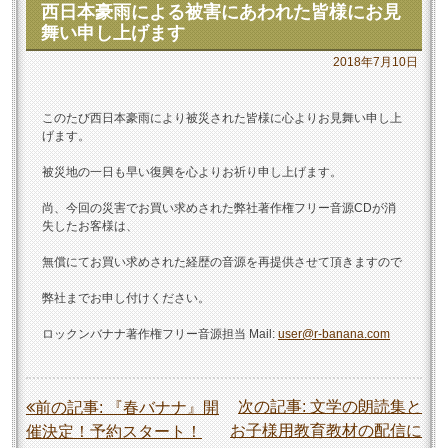
西日本豪雨による被害にあわれた皆様にお見
舞い申し上げます
2018年7月10日
このたび西日本豪雨により被災された皆様に心よりお見舞い申し上
げます。
被災地の一日も早い復興を心よりお祈り申し上げます。
尚、今回の災害でお買い求めされた弊社著作権フリー音源CDが消
失したお客様は、
無償にてお買い求めされた経歴の音源を再提供させて頂きますので
弊社までお申し付けください。
ロックンバナナ著作権フリー音源担当 Mail:
user@r-banana.com
投
次の記事:
文学の朗読集と
前の記事:
『春バナナ』開
お子様用教育教材の配信に
催決定！予約スタート！
稿