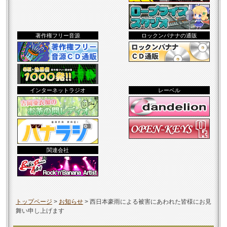
著作権フリー音源
ロックンバナナの通販
インターネットラジオ
レーベル
関連会社
トップページ
>
お知らせ
>
西日本豪雨による被害にあわれた皆様にお見
舞い申し上げます