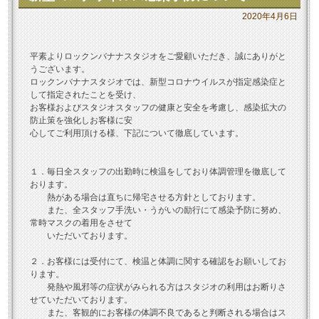
2020年4月6日
平素よりロックンバナナスタジオをご愛顧いただき、誠にありがと
うございます。
ロックンバナナスタジオでは、新型コロナウイルスが指定感染症と
して指定されたことを受け、
お客様およびスタジオスタッフの健康と安全を考慮し、感染拡大の
防止策を強化しお客様に安
心してご利用頂ける様、下記について徹底しています。
１．毎日全スタッフの出勤時に検温をしており体調管理を徹底して
おります。
熱がある場合は直ちに帰宅させる方針としております。
また、全スタッフ手洗い・うがいの励行にて感染予防に努め、
常時マスクの着用をさせて
いただいております。
２．お客様には受付にて、検温と体調に関する確認をお願いしてお
ります。
発熱や風邪等の症状がみられる方はスタジオの利用はお断りさ
せていただいております。
また、客観的にお客様の体調不良であると判断される場合はス