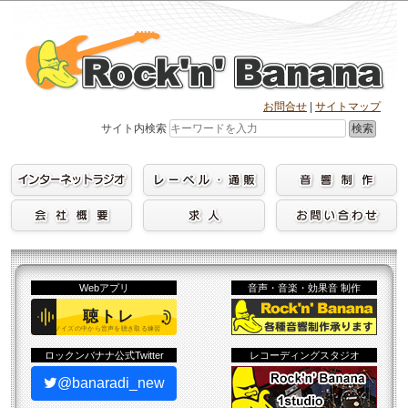
Skip
to
content
お問合せ
|
サイトマップ
検索
サイト内検索
Webアプリ
音声・音楽・効果音 制作
ロックンバナナ公式Twitter
レコーディングスタジオ
@banaradi_new