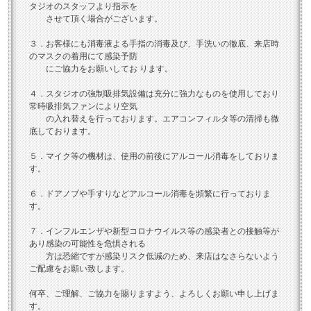
タジオのスタッフより指示を
させて頂く場合がございます。
３．お客様にも消毒液よる手指の消毒及び、手洗いの徹底、来店時
のマスクの着用にて感染予防
にご協力をお願いしてお ります。
４．スタジオの強制吸排気設備は充分に強力なものを使用しており
常時吸排気ファンにより空気
の入れ替えを行っております。エアコンフィルタ等の清掃も徹
底しております。
５．マイク等の機材は、使用の前後にアルコール消毒をしておりま
す。
６．ドアノブや手すりなどアルコール消毒を頻繁に行っておりま
す。
７．インフルエンザや新型コロナウイルス等の感染者との接触等が
あり感染の可能性を危惧される
方は恐縮ですが感染リスク低減のため、来店はなさらないよう
ご配慮をお願い致します。
何卒、ご理解、ご協力を賜りますよう、よろしくお願い申し上げま
す。