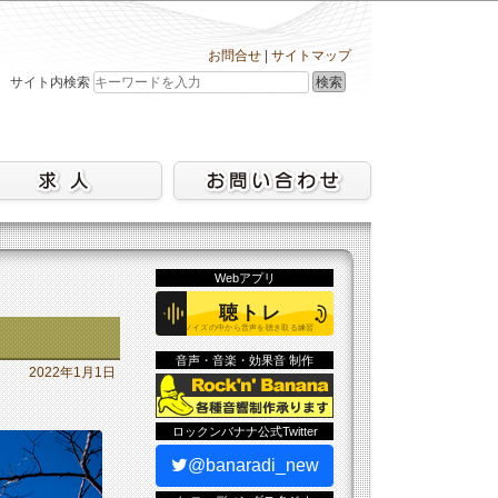
お問合せ
|
サイトマップ
検索
サイト内検索
Webアプリ
音声・音楽・効果音 制作
2022年1月1日
ロックンバナナ公式Twitter
@banaradi_new