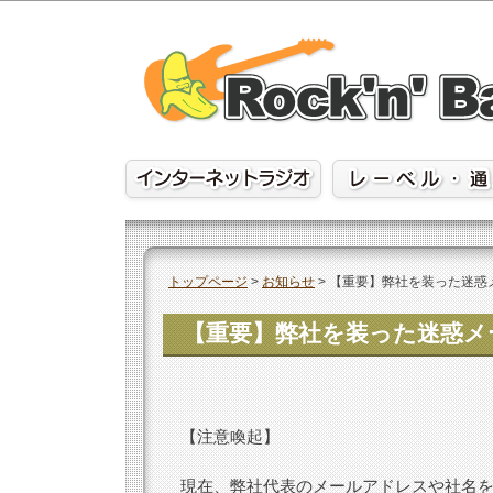
Skip
to
content
トップページ
>
お知らせ
>
【重要】弊社を装った迷惑
【重要】弊社を装った迷惑メ
【注意喚起】
現在、弊社代表のメールアドレスや社名