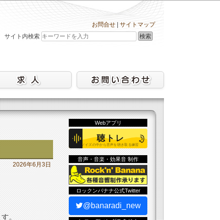
お問合せ
|
サイトマップ
検索
サイト内検索
Webアプリ
音声・音楽・効果音 制作
2026年6月3日
ロックンバナナ公式Twitter
@banaradi_new
ます。