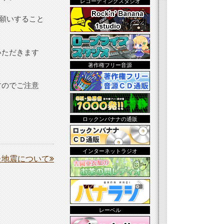
レコーディングスタジオ
お願いすること
いただきます
著作権フリー音源
すのでご注意
ロックンバナナの通販
インターネットラジオ
た地震について
レーベル