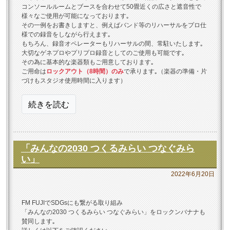
コンソールルームとブースを合わせて50畳近くの広さと遮音性で
様々なご使用が可能になっております｡
その一例をお書きしますと、例えばバンド等のリハーサルをプロ仕
様での録音をしながら行えます｡
もちろん、録音オペレーターもリハーサルの間、常駐いたします｡
大切なゲネプロやプリプロ録音としてのご使用も可能です｡
その為に基本的な楽器類もご用意しております｡
ご用命は
ロックアウト（8時間）のみ
で承ります｡（楽器の準備・片
づけもスタジオ使用時間に入ります）
“ロ
続きを読む
ッ
ク
ン
「みんなの2030 つくるみらい つなぐみら
バ
い」
ナ
2022年6月20日
ナ
1
ス
FM FUJIでSDGsにも繋がる取り組み
「みんなの2030 つくるみらい つなぐみらい」をロックンバナナも
タ
賛同します｡
ジ