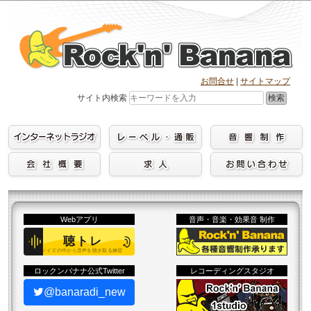
Skip
to
content
お問合せ
|
サイトマップ
検索
サイト内検索
Webアプリ
音声・音楽・効果音 制作
ロックンバナナ公式Twitter
レコーディングスタジオ
@banaradi_new