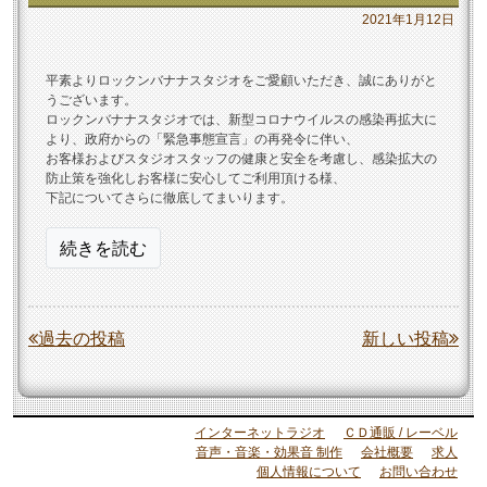
2021年1月12日
平素よりロックンバナナスタジオをご愛顧いただき、誠にありがと
うございます。
ロックンバナナスタジオでは、新型コロナウイルスの感染再拡大に
より、政府からの「緊急事態宣言」の再発令に伴い、
お客様およびスタジオスタッフの健康と安全を考慮し、感染拡大の
防止策を強化しお客様に安心してご利用頂ける様、
下記についてさらに徹底してまいります。
“新
続きを読む
型
コ
ロ
投
過去の投稿
新しい投稿
ナ
稿
ウ
ナ
イ
ル
ビ
インターネットラジオ
ＣＤ通販 / レーベル
ス
音声・音楽・効果音 制作
会社概要
求人
ゲ
個人情報について
お問い合わせ
感