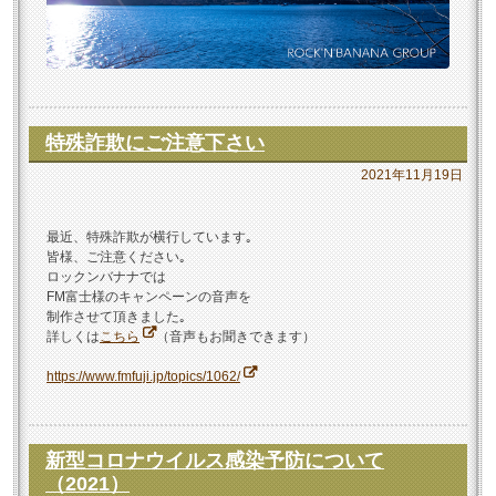
特殊詐欺にご注意下さい
2021年11月19日
最近、特殊詐欺が横行しています｡
皆様、ご注意ください｡
ロックンバナナでは
FM富士様のキャンペーンの音声を
制作させて頂きました｡
詳しくは
こちら
（音声もお聞きできます）
https://www.fmfuji.jp/topics/1062/
新型コロナウイルス感染予防について
（2021）