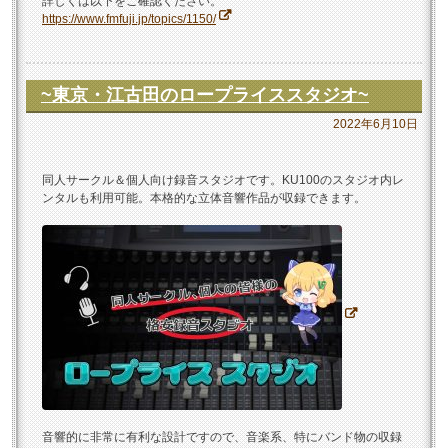
詳しくは以下をご確認ください。
オ
https://www.fmfuji.jp/topics/1150/
の
使
い
~東京・江古田のロープライススタジオ~
方
2022年6月10日
が
色々｡”
同人サークル＆個人向け録音スタジオです。KU100のスタジオ内レ
ンタルも利用可能。本格的な立体音響作品が収録できます。
音響的に非常に有利な設計ですので、音楽系、特にバンド物の収録