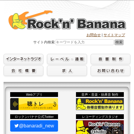
Skip
to
content
お問合せ
|
サイトマップ
検索
サイト内検索
Webアプリ
音声・音楽・効果音 制作
ロックンバナナ公式Twitter
レコーディングスタジオ
@banaradi_new