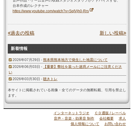
音声作品・ゲーム音声の収録スタジオスタッフがアドバイスする、
台本作成のレクチャー
https://www.youtube.com/watch?v=SqIVjh0-Rrs
投
過去の投稿
新しい投稿
稿
新着情報
ナ
ビ
2026年07月29日 -
熊本県熊本地方で発生した地震について
2026年06月03日 -
【重要】弊社を装った迷惑メールにご注意くださ
ゲ
い
ー
2026年03月30日 -
聴きトレ
シ
本サイトに掲載されている画像・全てのデータの無断転載、引用を禁止し
ョ
ます。
ン
インターネットラジオ
ＣＤ通販 / レーベル
音声・音楽・効果音 制作
会社概要
求人
個人情報について
お問い合わせ