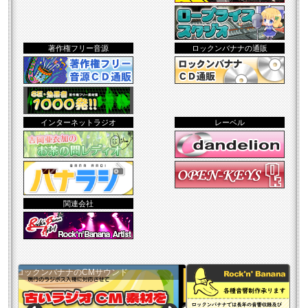
著作権フリー音源
ロックンバナナの通販
インターネットラジオ
レーベル
関連会社
ド
レコーディングスタ