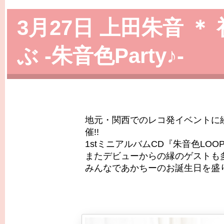
3月27日 上田朱音 
ぶ -朱音色Party♪-
地元・関西でのレコ発イベントに続
催!!
1stミニアルバムCD『朱音色LO
またデビューからの縁のゲストも多
みんなであかちーのお誕生日を盛り