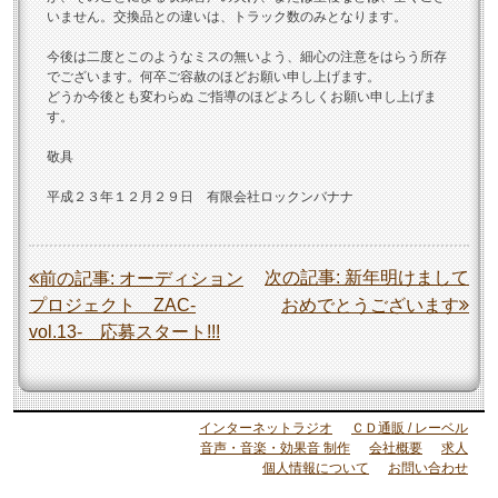
いません。交換品との違いは、トラック数のみとなります。
今後は二度とこのようなミスの無いよう、細心の注意をはらう所存
でございます。何卒ご容赦のほどお願い申し上げます。
どうか今後とも変わらぬ ご指導のほどよろしくお願い申し上げま
す。
敬具
平成２３年１２月２９日 有限会社ロックンバナナ
投
次の記事:
新年明けまして
前の記事:
オーディション
プロジェクト ZAC-
おめでとうございます
稿
vol.13- 応募スタート!!!
ナ
ビ
ゲ
インターネットラジオ
ＣＤ通販 / レーベル
ー
音声・音楽・効果音 制作
会社概要
求人
個人情報について
お問い合わせ
シ