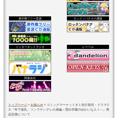
著作権フリー音源
ロックンバナナの通販
インターネットラジオ
レーベル
関連会社
トップページ
>
お知らせ
>
コミックマーケット８１先行発売・ドラマＣ
Ｄ『年下彼氏。ツンでヤンデレの弟編～雪白学園のゆかいな人々～』商
品交換について