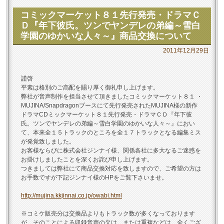
コミックマーケット８１先行発売・ドラマＣ
Ｄ『年下彼氏。ツンでヤンデレの弟編～雪白
学園のゆかいな人々～』商品交換について
2011年12月29日
謹啓
平素は格別のご高配を賜り厚く御礼申し上げます。
弊社が音声制作を担当させて頂きましたコミックマーケット８１ ・
MUJINA/Snapdragonブースにて先行発売されたMUJINA様の新作
ドラマCDミックマーケット８１先行発売・ドラマＣＤ『年下彼
氏。ツンでヤンデレの弟編～雪白学園のゆかいな人々～』におい
て、本来全１５トラックのところを全１７トラックとなる編集ミス
が発覚致しました。
お客様ならびに株式会社ジンナイ様、関係各社に多大なるご迷惑を
お掛けしましたことを深くお詫び申し上げます。
つきましては弊社にて商品交換対応を致しますので、ご希望の方は
お手数ですが下記ジンナイ様のHPをご覧下さいませ。
http://mujina.kkjinnai.co.jp/owabi.html
※コミケ販売分は交換品よりもトラック数が多くなっております
が、そのことによる収録音声の欠け、または重複などは、全くござ