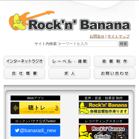
Skip
to
content
お問合せ
|
サイトマップ
検索
サイト内検索
Webアプリ
音声・音楽・効果音 制作
ロックンバナナ公式Twitter
レコーディングスタジオ
@banaradi_new