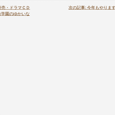
発売・ドラマＣＤ
次の記事:
今年もやりま
白学園のゆかいな