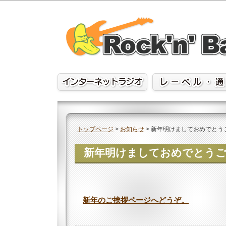
Skip
to
content
トップページ
>
お知らせ
>
新年明けましておめでとう
新年明けましておめでとう
新年のご挨拶ページへどうぞ。