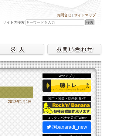
お問合せ
|
サイトマップ
検索
サイト内検索
Webアプリ
音声・音楽・効果音 制作
2012年1月1日
ロックンバナナ公式Twitter
@banaradi_new