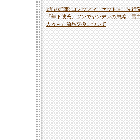
投
前の記事:
コミックマーケット８１先行
『年下彼氏。ツンでヤンデレの弟編～雪
稿
人々～』商品交換について
ナ
ビ
ゲ
ー
シ
ョ
ン