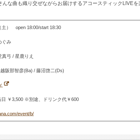
んな曲も織り交ぜながらお届けするアコースティックLIVEを
 open 18:00/start 18:30
めぐみ
堂真弓 / 星鹿りえ
/ 越阪部智彦(Ba) / 藤沼啓二(Ds)
ィ
当日 ￥3,500 ※別途、ドリンク代￥600
ana.com/event/b/