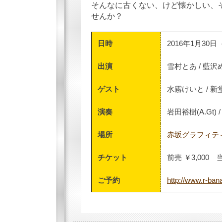
そんなに古くない、けど懐かしい、そ
せんか？
日時
2016年1月30日（土）
出演
雪村とあ / 藍沢
ゲスト
水霧けいと / 新
演奏
岩田裕樹(A.Gt) 
場所
赤坂グラフィテ
チケット
前売 ￥3,000 
ご予約
http://www.r-ban