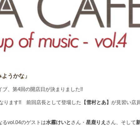
みようかな」
ブ、第4回の開店日が決まりました!!
なります!! 前回店長として登場した
【雪村とあ】
が見習い店
vol.04のゲストは
水霧けいと
さん・
星鹿りえ
さん、そして