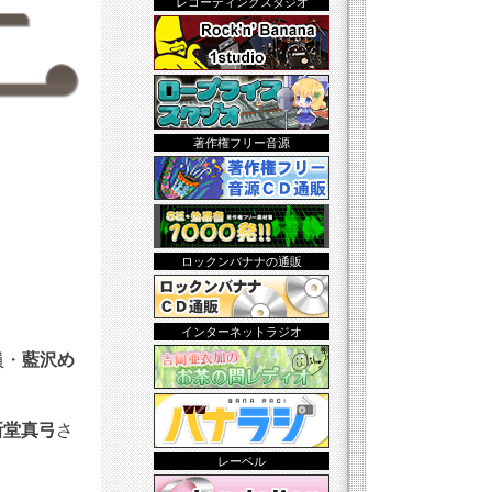
レコーディングスタジオ
著作権フリー音源
ロックンバナナの通販
インターネットラジオ
員・
藍沢め
新堂真弓
さ
レーベル