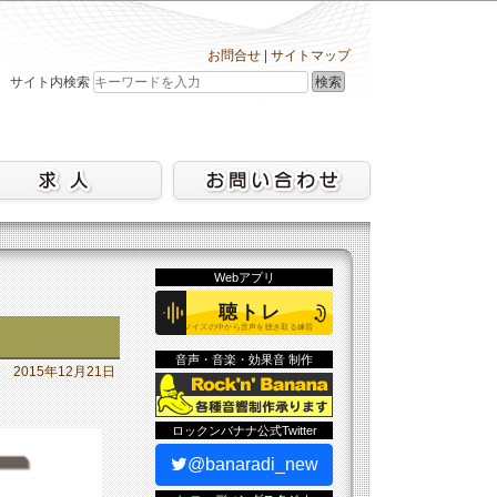
お問合せ
|
サイトマップ
検索
サイト内検索
Webアプリ
音声・音楽・効果音 制作
2015年12月21日
ロックンバナナ公式Twitter
@banaradi_new