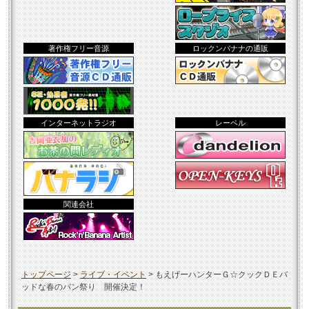
著作権フリー音源
ロックンバナナの通販
インターネットラジオ
レーベル
関連会社
トップページ
>
ライブ・イベント
>
もえげーハンターＧ☆クックＤＥバ
ッドな春のバン祭り 開催決定！