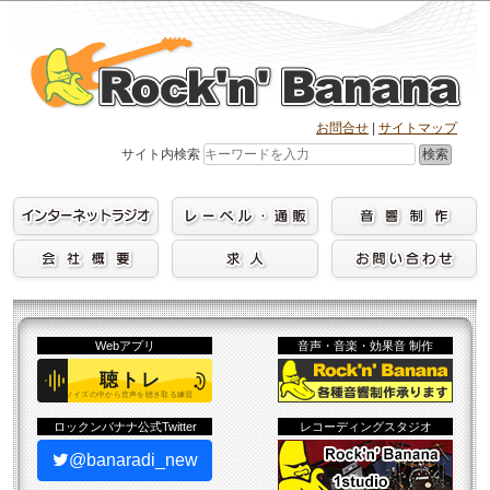
Skip
to
content
お問合せ
|
サイトマップ
検索
サイト内検索
Webアプリ
音声・音楽・効果音 制作
ロックンバナナ公式Twitter
レコーディングスタジオ
@banaradi_new