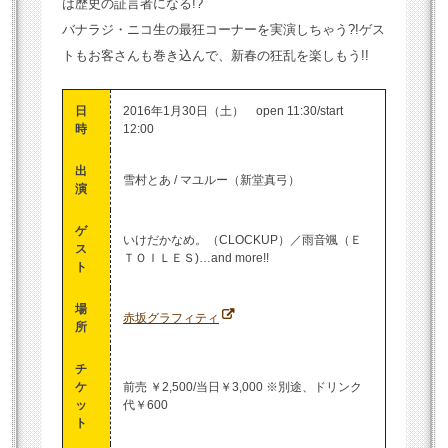
は歴史の証言者になる!?
バナラジ・ニコ生の最狂コーナーを実演しちゃう?!ゲス
トもお客さんも巻き込んで、新春の狂乱を楽しもう!!
日
2016年1月30日（土） open 11:30/start
時
12:00
出
雪村とあ / マユルー（新堂真弓）
演
ゲ
いけだかなめ。（CLOCKUP）／雨音颯（Ｅ
ス
ＴＯＩＬＥＳ)…and more!!
ト
場
赤坂グラフィティ
所
チ
ケ
前売 ￥2,500/当日￥3,000 ※別途、ドリンク
ッ
代￥600
ト