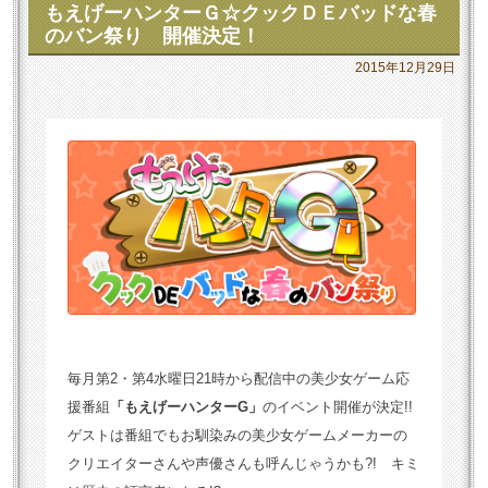
もえげーハンターＧ☆クックＤＥバッドな春
のバン祭り 開催決定！
2015年12月29日
毎月第2・第4水曜日21時から配信中の美少女ゲーム応
援番組
「もえげーハンターG」
のイベント開催が決定!!
ゲストは番組でもお馴染みの美少女ゲームメーカーの
クリエイターさんや声優さんも呼んじゃうかも?! キミ