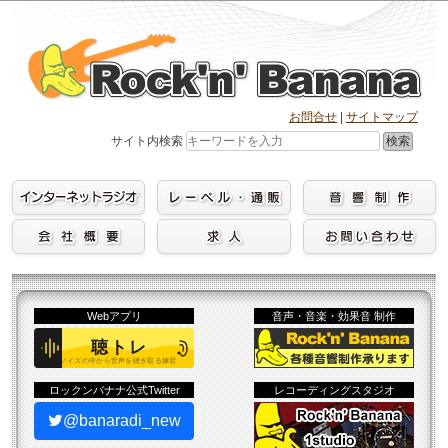
Skip
to
content
お問合せ
|
サイトマップ
検索
サイト内検索
Webアプリ
音声・音楽・効果音 制作
ロックンバナナ公式Twitter
レコーディングスタジオ
@banaradi_new