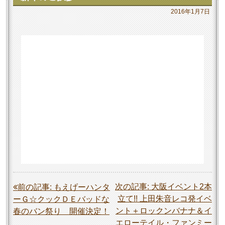
2016年1月7日
投
次の記事:
大阪イベント2本
前の記事:
もえげーハンタ
立て!! 上田朱音レコ発イベ
ーＧ☆クックＤＥバッドな
稿
ント＋ロックンバナナ＆イ
春のバン祭り 開催決定！
ナ
エローテイル・ファンミー