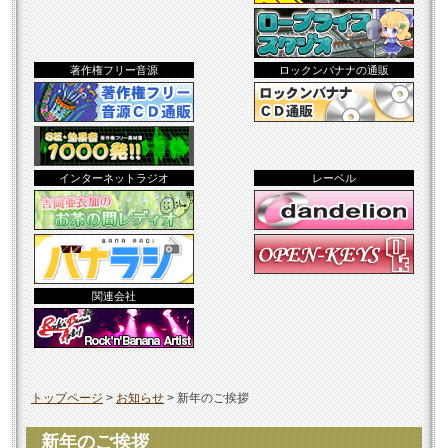
著作権フリー音源
ロックンバナナの通販
インターネットラジオ
レーベル
関連会社
トップページ
>
お知らせ
>
新年のご挨拶
新年のご挨拶