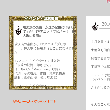
20
瑞沢渓の楽曲「永遠の記憶に印させ
て」が、TVアニメ「プピポー！」挿
入歌に起用!!
４月９日・１
瑞沢渓の楽曲が、TVアニメ「プピポ
ー！」挿入歌に起用されることになりまし
宇都宮も仙台
た！
到着するまで
TVアニメ「プピポー！」挿入歌
「永遠の記憶に印させて」
宇都宮では駅
（アルバム『Magic hour』収録）
作詞：かの香織 作曲：荒木真樹彦
ランチには餃
編曲：嘉多山 信 歌：瑞沢 渓
（イベント前
TVアニメ「プピポー！」
さすがに飲み
2013年12月20日より放送開始
テレビ東京にて、毎週金曜日25時53分放送
／全15話
@M_hour_kei からのツイート
そんなこんな