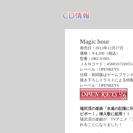
Magic hour
発売日：2013年12月27日
価格：￥4,200（税込）
型番：OKCA-005
ＪＡＮコード：456010710055
レーベル：OPENKEYS
仕様：初回版はゲームブランドInn
描き下ろしイラストによる特
レーベル：OPENKEYS
瑞沢渓の楽曲「永遠の記憶に印
ピポー！」挿入歌に起用！！
瑞沢渓の楽曲が、TVアニメ「
れることになりました！