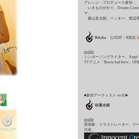
アレンジ・プロデュース参加：
いきものがかり、Dreams Com
マ、
森山直太朗、ベッキー、渡辺美
Riryka
公式HP：R指定
h
profile
シンガーソングライター。Angel 
TVアニメ「Bravin bad brew」
■参加アーティスト vo.02■
杉菜水姫
profile
原画家、イラストレーター、ゲームディ
代表。