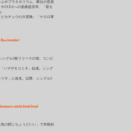
ームやプラネタリウム、舞台の音楽
やJAXAへの楽曲提供等、「星を
動。
「ピカチュウの大冒険」「ケロロ軍
/lisa-komine/
ー。シングル2枚リリースの他、コンピ
浜崎貴司と「ハマザキコミネ」結成。シング
ネリサ」に改名。以降、シングル5
nakamura-taichi.html.html
唄は魚の餌にちょうどいい」で本格的