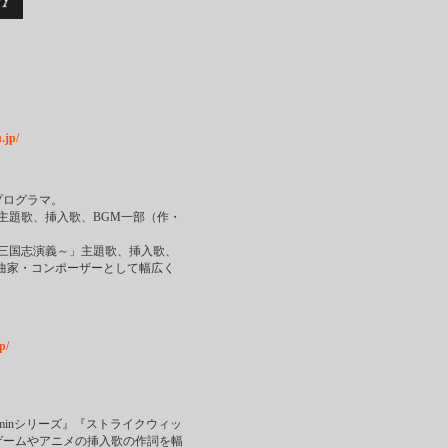
.jp/
ログラマ。
主題歌、挿入歌、BGM一部（作・
三国志演義～」主題歌、挿入歌、
曲家・コンポーザーとして幅広く
p/
itaminシリーズ』『ストライクウィッ
ゲームやアニメの挿入歌の作詞を幅