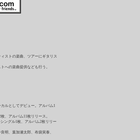
ティストの楽曲、ツアーにギタリス
ストへの楽曲提供なども行う。
ーカルとしてデビュー。アルバム1
12枚、アルバム11枚リリース。
結成。シングル1枚、アルバム2枚リリー
井良明、葉加瀬太郎、布袋寅泰、