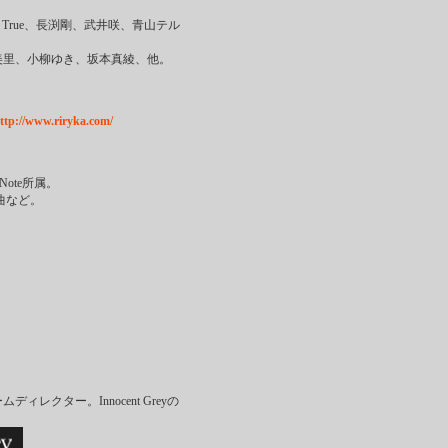
e True、長渕剛、武井咲、青山テル
里、小柳ゆき、坂本真綾、他。
ttp://www.riryka.com/
Note所属。
OP曲など。
レクター。Innocent Greyの