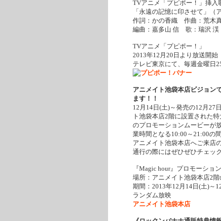
TVアニメ「プピポー！」挿入
「永遠の記憶に印させて」（アルバ
作詞：かの香織 作曲：荒木
編曲：嘉多山 信 歌：瑞沢 渓
TVアニメ「プピポー！」
2013年12月20日より放送開始
テレビ東京にて、毎週金曜日25
アニメイト池袋本店ビジョンで『M
ます！！
12月14日(土)～発売の12月2
ト池袋本店2階に設置された特大ビ
のプロモーションムービーが放
業時間となる10:00～21:0
アニメイト池袋本店へご来店
通行の際にはぜひぜひチェッ
『Magic hour』プロモーシ
場所：アニメイト池袋本店2階
期間：2013年12月14日(土)～12
ランダム放映
アニメイト池袋本店
《ロックンバナナ通販特典情