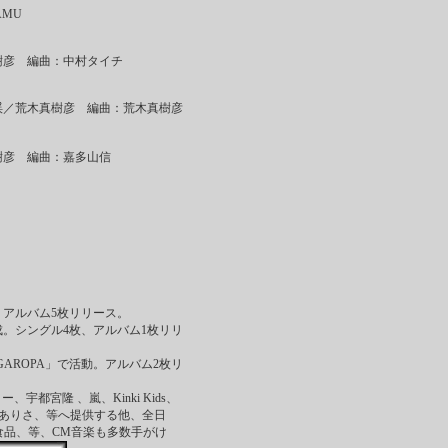
AMU
樹彦 編曲：中村タイチ
渓／荒木真樹彦 編曲：荒木真樹彦
樹彦 編曲：嘉多山信
枚、アルバム5枚リリース。
成。シングル4枚、アルバム1枚リリ
GAROPA」で活動。アルバム2枚リ
、宇都宮隆 、嵐、Kinki Kids、
観月ありさ、等へ提供する他、全日
ス食品、等、CM音楽も多数手がけ