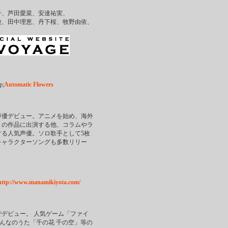
、芦田愛菜、安達祐実、
、田中理恵、丹下桜、牧野由依、
;
Automatic Flowers
声優デビュー。アニメを始め、海外
くの作品に出演する他、コラムやラ
る人気声優。ソロ歌手として5枚
キャラクターソングも多数リリー
http://www.manamikiyota.com/
でデビュー。 人気ゲーム「ファイ
みんなのうた「千の花 千の空」等の