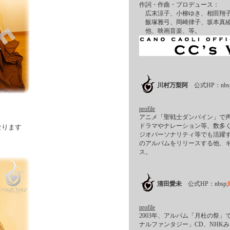
作詞・作曲・プロデュース：
広末涼子、小柳ゆき、相田翔子
飯塚雅弓、岡崎律子、坂本真綾
他、映画音楽、等。
川村万梨阿
公式HP：nbsp
profile
アニメ「聖戦士ダンバイン」で
ドラマやナレーション等、数多
なります
ジオパーソナリティ等でも活躍す
のアルバムをリリースする他、
ス。
清田愛未
公式HP：nbsp;
profile
2003年、アルバム「月杜の祭」
ナルファンタジー」CD、NHK