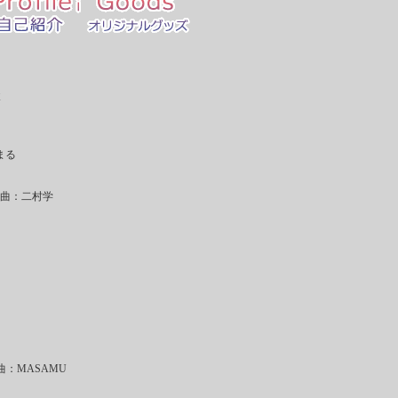
まる
 編曲：二村学
曲：MASAMU