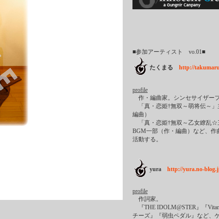
■参加アーティスト vo.01■
たくまる
http://takumaru
profile
作・編曲家。シンセサイザープ
「真・恋姫†無双～萌将伝～」
編曲）
「真・恋姫†無双～乙女繚乱☆
BGM一部（作・編曲）など、作
活動する。
yura
http://yura.no-blog.j
profile
作詞家。
『THE IDOLM@STER』『V
チーズ』『弱虫ペダル』など、