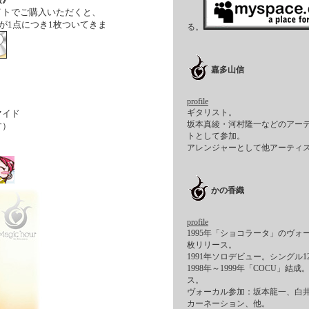
イトでご購入いただくと、
ＣＤが1点につき1枚ついてきま
る。
嘉多山信
profile
ギタリスト。
マイド
坂本真綾・河村隆一などのアー
す）
トとして参加。
アレンジャーとして他アーティ
かの香織
profile
1995年「ショコラータ」のヴォ
枚リリース。
1991年ソロデビュー。シングル
1998年～1999年「COCU」
ス。
ヴォーカル参加：坂本龍一、白
カーネーション、他。