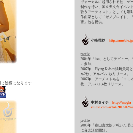
ヴォーカルに起用される他、ゲ
制作を行い、国立天文台イベント
歌うアーティスト」としても活
作曲家として「ゼノブレイド」
曹」他を提供。
小峰理紗
http://ameblo.jp
profile
2004年「lisa」としてデビュ
に参加。
2007年、Flying Kidsの
ル2枚、アルバム1枚リリース。
2007年、アーチスト名を「コミ
同じ絵柄になります
枚、アルバム4枚リリース。
中村タイチ
http://mogla-
studio.com/artist/2013/02/
profile
2003年「森山直太朗／乾いた
に音楽活動開始。