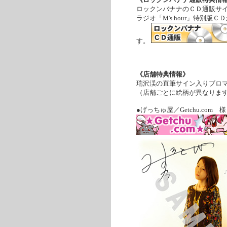
ロックンバナナのＣＤ通販サ
ラジオ「M's hour」特別版
す。
《店舗特典情報》
瑞沢渓の直筆サイン入りブロ
（店舗ごとに絵柄が異なりま
●げっちゅ屋／Getchu.com 様