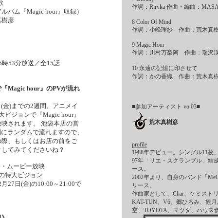
歌
作詞：Riryka 作曲・編曲：MAS
ム『Magic hour』収録）
真樹彦
8 Color Of Mind
作詞：小峰理紗 作曲：荒木真
9 Magic Hour
作詞：川村万梨阿 作曲：瑞沢
時53分放送／全15話
10 永遠の記憶に印させて
作詞：かの香織 作曲：荒木真
agic hour』のPVが流れ
7日(金)までの2週間、アニメイ
■参加アーティスト vo.03■
ジョンで『Magic hour』
荒木真樹彦
映されます。 池袋本店の営
0の間にランダムで流れますので、
の際、もしくはお店の前をご
profile
クしてみてくださいね？
1988年デビュー。シングル11
97年「リエ・スクランブル」結
ョン・ムービー放映
ース。
の特大ビジョン
2002年より、自身のバンド「Me
月27日(金)の10:00～21:00で
リース。
作曲家として、Char、ケミストリー
KAT-TUN、V6、郷ひろみ、
空、TOYOTA、マツダ、ハウ
報》